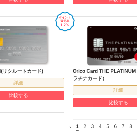
ポイント
還元率
1.2%
ard(リクルートカード)
Orico Card THE PLATI
ラチナカード）
詳細
詳細
比較する
比較する
‹
1
2
3
4
5
6
7
8