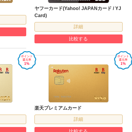
ヤフーカード(Yahoo! JAPANカード / YJ
Card)
詳細
比較する
ポイント
ポイント
還元率
還元率
1%
1%
楽天プレミアムカード
詳細
比較する