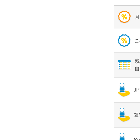
月
こ
残
自
J
銀
Sm