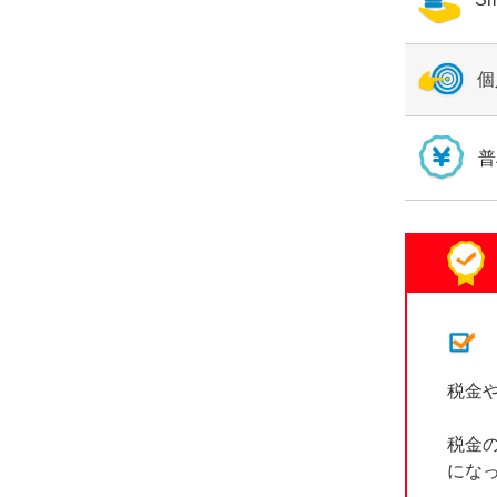
個
普
税金
税金
にな