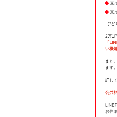
支
支払
（*ど
2万
「L
い機
また、
ます
詳しく
公共
LIN
お住