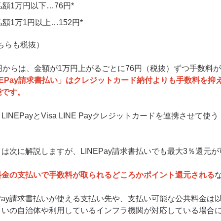
払額1万円以下…76円*
額1万1円以上…152円*
ちらも税抜）
1円からは、金額が1万円上がるごとに76円（税抜）ずつ手数料
INEPay請求書払い」はクレジットカード納付よりも手数料を
能です。
LINEPayとVisa LINE Payクレジットカードを連携させて使う
。
は次に解説しますが、LINEPay請求書払いでも最大3％還元
料金の支払いで手数料が取られるどころかポイント還元される
EPay請求書払いが使える支払い先や、支払い可能な公共料金
まいの自治体や利用しているインフラ機関が対応している場合