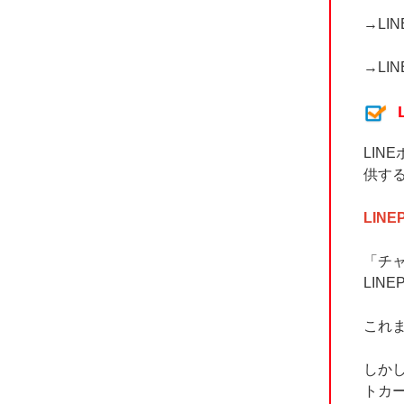
→
LI
→
LI
LIN
供す
LIN
「チャ
LIN
これ
しかし
トカ