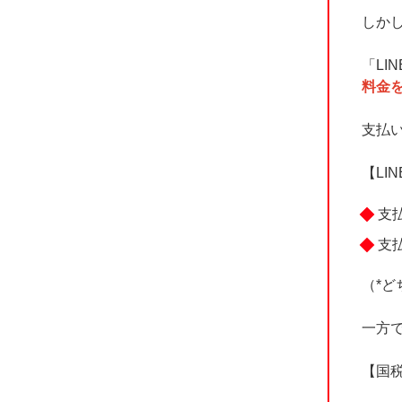
しかし
「LI
料金
支払
【LI
支
支払
（*ど
一方
【国