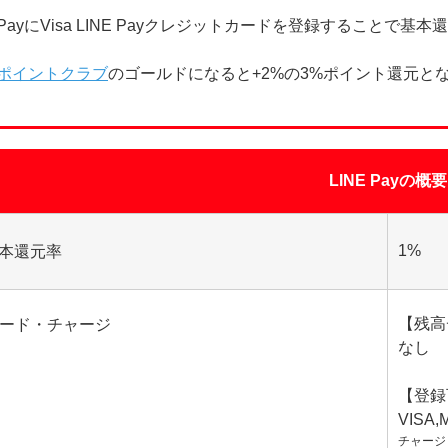
EPayにVisa LINE Payクレジットカードを登録することで基
NEポイントクラブ
のゴールドになると+2%の3%ポイント還元と
LINE Payの概要
1%
本還元率
【残高
ード・チャージ
なし
【登録
VISA,M
チャージ