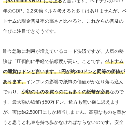
（53 trillion VND）にも上る
と言います。ベトナムの2017
年のGDP、2,230億ドルを考えると多くはありませんが、ベ
トナムの現金普及率の高さと比べると、これからの普及の
伸びに注目できそうです。
昨今急激に利用が増えているコード決済ですが、人気の秘
訣は「圧倒的に手軽で信頼度が高い」ことです。
ベトナム
の通貨はドンと言います。1円が約200ドンと同等の価値が
あります。
インフレの影響で紙幣の価値がかなり落ち込ん
でおり、
少額のものを買うのにも多くの紙幣が必要
なので
す。最大額の紙幣は50万ドン。途方も無い額に思えます
が、実は約2,500円にしか相当しません。高額なものを買お
うと思うと札束を持ち歩かなければならないのです。安全