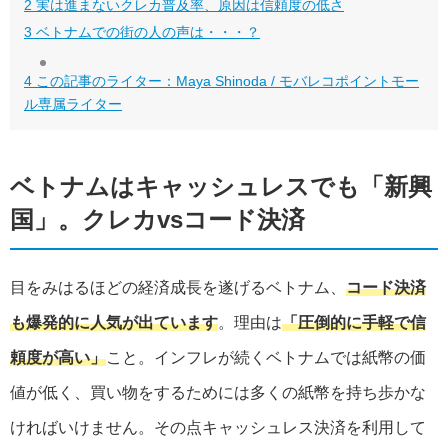
2
実は進まないクレカ普及率、原因は信頼度の低さ
3
ベトナムでの街の人の声は・・・？
4
この記事のライター：Maya Shinoda / モバレコポイントモー
ル専属ライター
ベトナムはキャッシュレスでも「新興
国」。クレカvsコード決済
目をみはるほどの経済成長を遂げるベトナム、
コード決済
も爆発的に人気が出ています
。理由は
「圧倒的に手軽で信
頼度が高い」
こと。インフレが続くベトナムでは紙幣の価
値が低く、買い物をするためには多くの紙幣を持ち歩かな
ければいけません。その点キャッシュレス決済を利用して