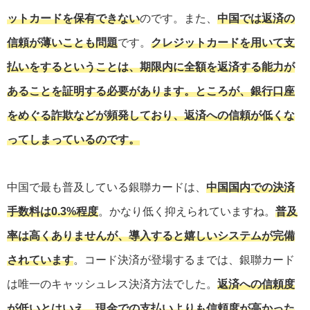
ットカードを保有できない
のです。また、
中国では返済の
信頼が薄いことも問題
です。
クレジットカードを用いて支
払いをするということは、期限内に全額を返済する能力が
あることを証明する必要があります。ところが、銀行口座
をめぐる詐欺などが頻発しており、返済への信頼が低くな
ってしまっているのです。
中国で最も普及している銀聯カードは、
中国国内での決済
手数料は0.3%程度
。かなり低く抑えられていますね。
普及
率は高くありませんが、導入すると嬉しいシステムが完備
されています
。コード決済が登場するまでは、銀聯カード
は唯一のキャッシュレス決済方法でした。
返済への信頼度
が低いとはいえ、現金での支払いよりも信頼度が高かった