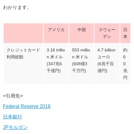
わかります。
アメリカ
中国
スウェー
日
デン
本
クレジットカード
3.16 trillio
553 millio
4.7 billion
約
利用総額
n 米ドル
n 米ドル
ユーロ
6
(347兆6
(608億3
(6兆千百
0
千億円)
千万円)
億円)
兆
円
<引用先>
Federal Reserve 2016
日本銀行
JPモルガン