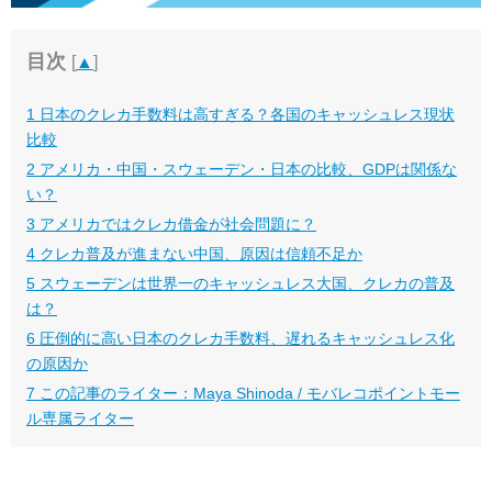
目次
[
▲
]
1
日本のクレカ手数料は高すぎる？各国のキャッシュレス現状
比較
2
アメリカ・中国・スウェーデン・日本の比較、GDPは関係な
い？
3
アメリカではクレカ借金が社会問題に？
4
クレカ普及が進まない中国、原因は信頼不足か
5
スウェーデンは世界一のキャッシュレス大国、クレカの普及
は？
6
圧倒的に高い日本のクレカ手数料、遅れるキャッシュレス化
の原因か
7
この記事のライター：Maya Shinoda / モバレコポイントモー
ル専属ライター