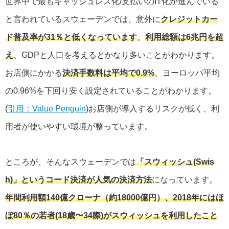
世界中で最もキャッシュレス化/支払いのIT化が進んでいる
と言われているスウェーデンでは、意外に
クレジットカー
ド普及率が31％と低くなっています
。
利用総額は6兆円を超
え
、GDPと人口を考えるとかなり多いことがわかります。
お店側にかかる
決済手数料は平均で0.9%
、ヨーロッパ平均
の0.96%を下回り安く設定されていることがわかります。
(
引用：Value Penguin
)お店側が導入するリスクが低く、利
用者が使いやすい環境が整っています。
ところが、そんなスウェーデンでは
「スウィッシュ(Swis
h)」というコード決済が人気の決済方法
になっています。
年間利用額140億クローナ（約18000億円）、2018年にはほ
ぼ80％の若者(18歳〜34際)がスウィッシュを利用したこと