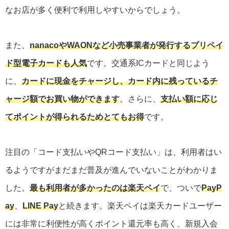
なお店が多く便利で利用しやすいからでしょう。
また、
nanacoやWAONなど小売事業者が発行するプリペイ
ド型電子カードも人気
です。交通系ICカードと同じよう
に、
カードに現金をチャージし、カード内に残っているチ
ャージ額でお買い物ができます
。さらに、
支払い額に応じ
てポイントが得られるためとてもお得
です。
注目の「コード支払いやQRコード支払い」は、利用者はい
るようですがまだまだ普及が進んでいないことがわかりま
した。
最も利用者が多かったのは楽天ペイ
で、ついで
PayP
ay
、
LINE Pay
と続きます。楽天ペイは楽天カードユーザー
には非常に利便性が高くポイント還元率も高く、新規入会