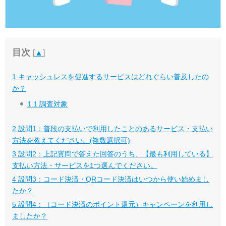
目次
[
▲
]
1
キャッシュレスを促進するサービスはどれぐらい普及したの
か？
1.1
調査対象
2
設問1：普段の支払いで利用したことのあるサービス・支払い
方法を教えてください。(複数選択可)
3
設問2：上記質問で答えた回答のうち、【最も利用している】
支払い方法・サービスを1つ選んでください。
4
設問3：コード決済・QRコード決済はいつから使い始めまし
たか？
5
設問4：（コード決済のポイント還元）キャンペーンを利用し
ましたか？