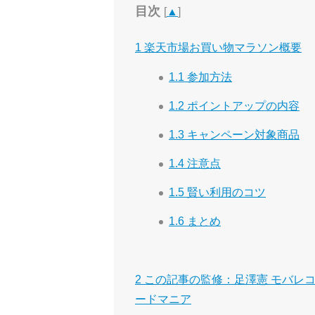
目次
[
▲
]
1
楽天市場お買い物マラソン概要
1.1
参加方法
1.2
ポイントアップの内容
1.3
キャンペーン対象商品
1.4
注意点
1.5
賢い利用のコツ
1.6
まとめ
2
この記事の監修：足澤憲 モバレコポ
ードマニア