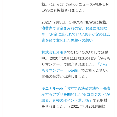
載。ねとらぼはYahoo!ニュースやLINE N
EWSにも掲載されました。
2021年7月5日、ORICON NEWSに掲載。
浪費家で借金まみれの父、お金に無知な
母…“お金に追われていた”息子が父の日広
告を経て変化した両親への想い
株式会社オモチ
でCTO / COOとして活動
中。 2020年10月11日放送のTBS「がっち
りマンデー」で紹介されました。
「がっ
ちりマンデー!! note編」
でご覧ください。
開発の足澤が出演しました。
キニナルweb「おすすめ決済方法を一発表
示するアプリを開発した“セコロジスト”が
語る、究極のポイント還元術」
でも取材
をされました。（2021年4月26日掲載）