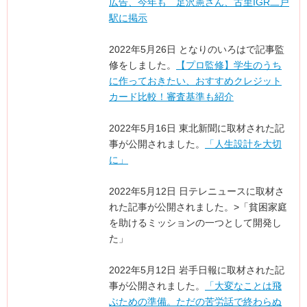
広告、今年も 足沢憲さん、古里IGR二戸
駅に掲示
2022年5月26日 となりのいろはで記事監
修をしました。
【プロ監修】学生のうち
に作っておきたい、おすすめクレジット
カード比較！審査基準も紹介
2022年5月16日 東北新聞に取材された記
事が公開されました。
「人生設計を大切
に」
2022年5月12日 日テレニュースに取材さ
れた記事が公開されました。>「貧困家庭
を助けるミッションの一つとして開発し
た」
2022年5月12日 岩手日報に取材された記
事が公開されました。
「大変なことは飛
ぶための準備。ただの苦労話で終わらぬ