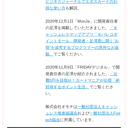
ビジネスジャーナルでエポスカードのお
得な使い方
も解説。
2020年12月1日「MonJa」に開発責任者
の足澤を掲載していただきました。
「キ
ャッシュレスマップアプリ「モバレコポ
イントモール」開発者・足澤憲に聞く“お
得”を追究するプログラマーの意外なお金
観」
でご覧ください。
2020年11月9日「FRIDAYデジタル」で開
発責任者の足澤が紹介されました。
「出
費0円を目指せ！カードマニアが伝授「絶
対得するポイント生活」
でご覧くださ
い。
株式会社オモチは
一般社団法人キャッシ
ュレス推進協議会
および
一般社団法人Fint
ech協会
に所属しています。