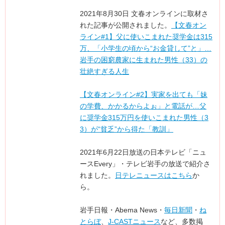
2021年8月30日 文春オンラインに取材さ
れた記事が公開されました。
【文春オン
ライン#1】父に使いこまれた奨学金は315
万、「小学生の頃から“お金貸して”と」…
岩手の困窮農家に生まれた男性（33）の
壮絶すぎる人生
【文春オンライン#2】実家を出ても「妹
の学費、かかるからよぉ」と電話が…父
に奨学金315万円を使いこまれた男性（3
3）が“貧乏”から得た「教訓」
2021年6月22日放送の日本テレビ「ニュ
ースEvery」・テレビ岩手の放送で紹介さ
れました。
日テレニュースはこちら
か
ら。
岩手日報・Abema News・
毎日新聞
・
ね
とらぼ
、
J-CASTニュース
など、多数掲