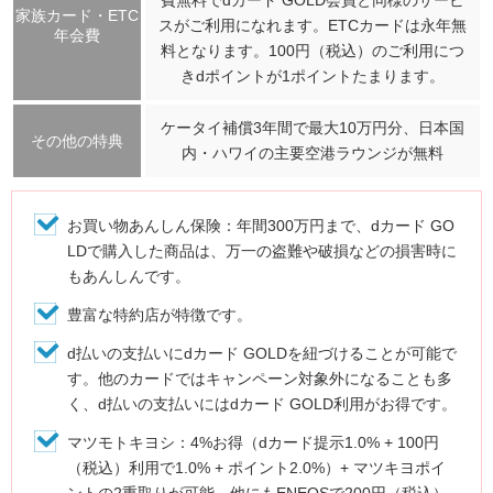
家族カード・ETC
スがご利用になれます。ETCカードは永年無
年会費
料となります。100円（税込）のご利用につ
きdポイントが1ポイントたまります。
ケータイ補償3年間で最大10万円分、日本国
その他の特典
内・ハワイの主要空港ラウンジが無料
お買い物あんしん保険：年間300万円まで、dカード GO
LDで購入した商品は、万一の盗難や破損などの損害時に
もあんしんです。
豊富な特約店が特徴です。
d払いの支払いにdカード GOLDを紐づけることが可能で
す。他のカードではキャンペーン対象外になることも多
く、d払いの支払いにはdカード GOLD利用がお得です。
マツモトキヨシ：4%お得（dカード提示1.0% + 100円
（税込）利用で1.0% + ポイント2.0%）+ マツキヨポイ
ントの2重取りが可能。他にもENEOSで200円（税込）