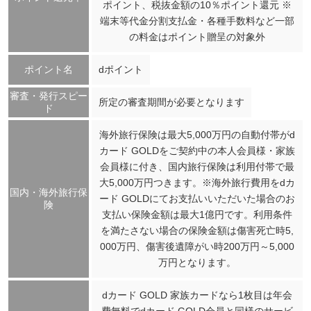
ポイント、税抜金額の10％ポイント還元 ※
端末等代金分割支払金・各種手数料など一部
の料金はポイント贈呈の対象外
ポイント名
dポイント
審査・発行スピー
所定の審査期間が必要となります
ド
海外旅行保険は最大5,000万円の自動付帯がd
カード GOLDをご契約中の本人会員様・家族
会員様に付き、国内旅行保険は利用付帯で最
大5,000万円つきます。※海外旅行費用をdカ
国内・海外旅行保
ード GOLDにてお支払いいただいた場合のお
険
支払い保険金額は最大1億円です。利用条件
を満たさない場合の保険金額は傷害死亡時5,
000万円、傷害後遺障がい時200万円～5,000
万円となります。
dカード GOLD 家族カードなら1枚目は年会
費無料でdカード GOLD会員と同様のサービ