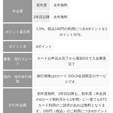
初年度
永年無料
年会費
2年目以降
永年無料
1.0%。税込100円の利用につきdポイントを1
ポイント還元率
ポイント付与。
ポイント名
dポイント
カードお申込み完了から最短5分で入会審査
審査・発行スピー
ド
完了
旅行保険はdカード GOLD会員限定のサービ
国内・海外旅行保
険
スです。
初年度無料、2年目以降も、前年度（本会員
のdカード契約月から1年間）に一度でもETC
ETC年会費
カード利用のご請求があれば無料となりま
す。100円（税込）のご利用につきdポイント