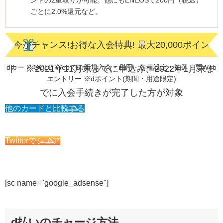
ごとに2.0%還元など。
今がチャンス!お得な入会特典! 最大20,000ポイン
dカード GOLD Webでの新規入会・利用・各種設定・抽選・要Web
ト ※2021年11月末までに申込み、2022年1月末ま
エントリー ※dポイント(期間・用途限定)
でに入会手続きが完了した方が対象
他のカードと比較する
Twitterでシェア
[
sc name="google_adsense"
]
d払いのチャージ方法