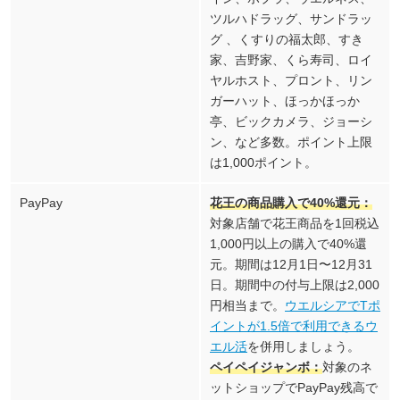
ツルハドラッグ、サンドラッ
グ 、くすりの福太郎、すき
家、吉野家、くら寿司、ロイ
ヤルホスト、プロント、リン
ガーハット、ほっかほっか
亭、ビックカメラ、ジョーシ
ン、など多数。ポイント上限
は1,000ポイント。
PayPay
花王の商品購入で40%還元：
対象店舗で花王商品を1回税込
1,000円以上の購入で40%還
元。期間は12月1日〜12月31
日。期間中の付与上限は2,000
円相当まで。
ウエルシアでTポ
イントが1.5倍で利用できるウ
エル活
を併用しましょう。
ペイペイジャンボ：
対象のネ
ットショップでPayPay残高で