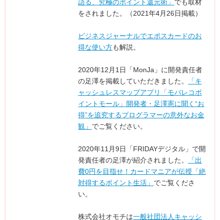
語る、究極のポイント還元術」
でも取材
をされました。（2021年4月26日掲載）
ビジネスジャーナルでエポスカードのお
得な使い方
も解説。
2020年12月1日「MonJa」に開発責任者
の足澤を掲載していただきました。
「キ
ャッシュレスマップアプリ「モバレコポ
イントモール」開発者・足澤憲に聞く“お
得”を追究するプログラマーの意外なお金
観」
でご覧ください。
2020年11月9日「FRIDAYデジタル」で開
発責任者の足澤が紹介されました。
「出
費0円を目指せ！カードマニアが伝授「絶
対得するポイント生活」
でご覧くださ
い。
株式会社オモチは
一般社団法人キャッシ