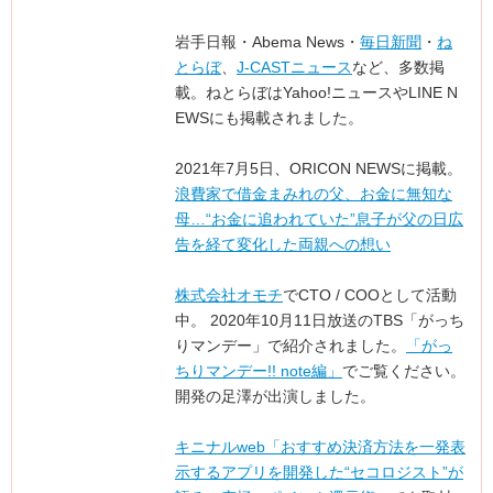
岩手日報・Abema News・
毎日新聞
・
ね
とらぼ
、
J-CASTニュース
など、多数掲
載。ねとらぼはYahoo!ニュースやLINE N
EWSにも掲載されました。
2021年7月5日、ORICON NEWSに掲載。
浪費家で借金まみれの父、お金に無知な
母…“お金に追われていた”息子が父の日広
告を経て変化した両親への想い
株式会社オモチ
でCTO / COOとして活動
中。 2020年10月11日放送のTBS「がっち
りマンデー」で紹介されました。
「がっ
ちりマンデー!! note編」
でご覧ください。
開発の足澤が出演しました。
キニナルweb「おすすめ決済方法を一発表
示するアプリを開発した“セコロジスト”が