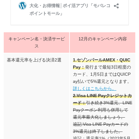
キャンペーン名・決済サービ
12月のキャンペーン内容
ス
基本還元率を上げる決済2選
1.セゾンパールAMEX・QUIC
Pay：
発行まで最短3日程度の
カード、1月5日まではQUICP
ay払いで5%還元となります。
詳しくはこちらから。
2.Visa LINE Payクレジットカ
ード：
引き続き3%還元、LINE
Payクーポン利用も併用して
還元率最大化しましょう。
追記:Visa LINE Payカードの
3%還元は終了しました。
追記：還元率1%（2022年5月