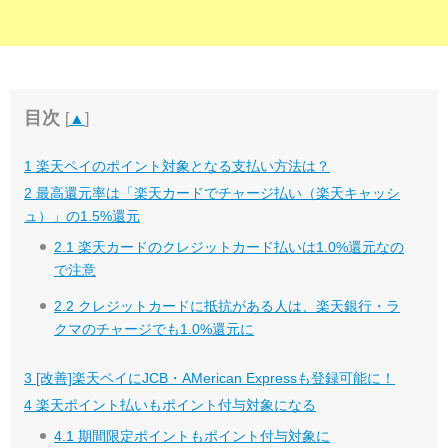
目次
[
▲
]
1
楽天ペイのポイント対象となる支払い方法は？
2
最高還元率は「楽天カードでチャージ払い（楽天キャッシ
ュ）」の1.5%還元
2.1
楽天カードのクレジットカード払いは1.0%還元なの
で注意
2.2
クレジットカードに抵抗がある人は、楽天銀行・ラ
クマのチャージでも1.0%還元に
3
[改善]楽天ペイにJCB・AMerican Expressも登録可能に！
4
楽天ポイント払いもポイント付与対象になる
4.1
期間限定ポイントもポイント付与対象に