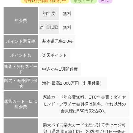
海外旅行保険 利用付帯
家族カード
ETC
初年度
無料
年会費
2年目以降
無料
ポイント還元率
基本還元率1.0%
ポイント名
楽天ポイント
審査・発行スピー
申込から1週間程度
ド
国内・海外旅行保
海外 最高2,000万円（利用付帯）
険
家族カード年会費無料。ETC年会費：ダイヤ
家族カード・ETC
モンド・プラチナ会員様は無料。それ以外の
年会費
会員様は550円(税込み)。
楽天ペイに楽天カードを紐づけてチャージ可
能（通常還元率1.0%、2020年7月1日〜楽天