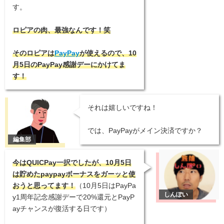
す。
ロピアの肉、最強なんです！笑
そのロピアは
PayPay
が使えるので、10
月5日のPayPay感謝デーにかけてま
す！
それは嬉しいですね！
では、PayPayがメイン決済ですか？
今はQUICPay一択でしたが、10月5日
は貯めたpaypayボーナスをガーッと使
おうと思ってます！
（10月5日はPayPa
y1周年記念感謝デーで20%還元とPayP
ayチャンスが復活する日です）