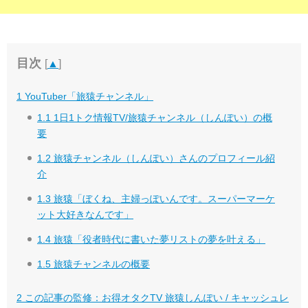
目次
[
▲
]
1
YouTuber「旅猿チャンネル」
1.1
1日1トク情報TV/旅猿チャンネル（しんぽい）の概
要
1.2
旅猿チャンネル（しんぽい）さんのプロフィール紹
介
1.3
旅猿「ぼくね、主婦っぽいんです。スーパーマーケ
ット大好きなんです」
1.4
旅猿「役者時代に書いた夢リストの夢を叶える」
1.5
旅猿チャンネルの概要
2
この記事の監修：お得オタクTV 旅猿しんぽい / キャッシュレ