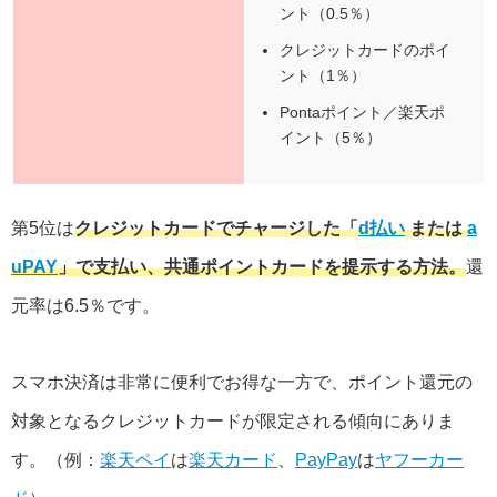
ント（0.5％）
クレジットカードのポイ
ント（1％）
Pontaポイント／楽天ポ
イント（5％）
第5位は
クレジットカードでチャージした「
d払い
または
a
uPAY
」で支払い、共通ポイントカードを提示する方法。
還
元率は6.5％です。
スマホ決済は非常に便利でお得な一方で、ポイント還元の
対象となるクレジットカードが限定される傾向にありま
す。（例：
楽天ペイ
は
楽天カード
、
PayPay
は
ヤフーカー