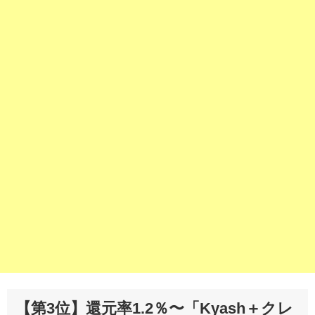
【第3位】還元率1.2％〜「Kyash＋クレ