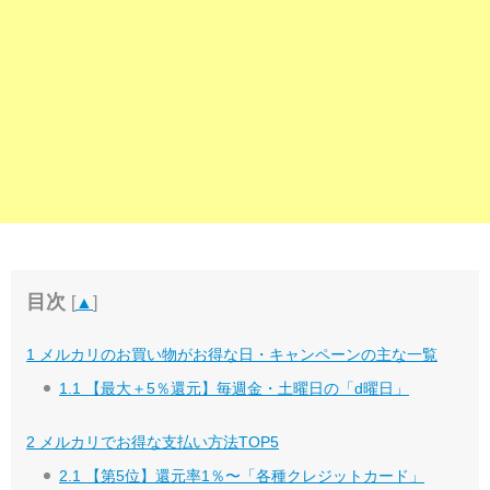
目次
[
▲
]
1
メルカリのお買い物がお得な日・キャンペーンの主な一覧
1.1
【最大＋5％還元】毎週金・土曜日の「d曜日」
2
メルカリでお得な支払い方法TOP5
2.1
【第5位】還元率1％〜「各種クレジットカード」